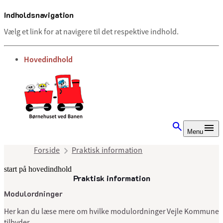
Indholdsnavigation
Vælg et link for at navigere til det respektive indhold.
gå til
Hovedindhold
Menu
Forside
Praktisk information
start på hovedindhold
Praktisk information
senest opdateret 2. juli 2025
Modulordninger
Her kan du læse mere om hvilke modulordninger Vejle Kommune
tilbyder