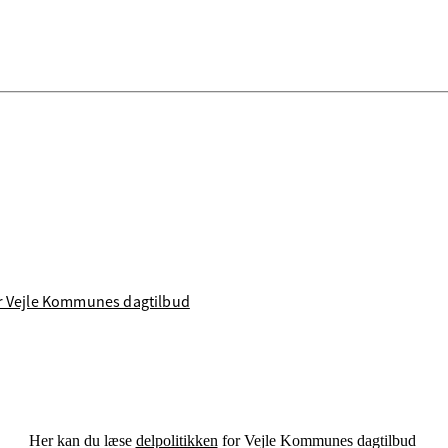
or Vejle Kommunes dagtilbud
Her kan du læse
delpolitikken
for Vejle Kommunes dagtilbud