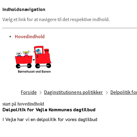
Indholdsnavigation
Vælg et link for at navigere til det respektive indhold.
gå til
Hovedindhold
Forside
Daginstitutionens politikker
Delpolitik f
start på hovedindhold
Delpolitik for Vejle Kommunes dagtilbud
senest opdateret 2. juli 2025
I Vejle har vi en delpolitik for vores dagtilbud