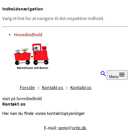
Indholdsnavigation
Vælg et link for at navigere til det respektive indhold.
gå til
Hovedindhold
Menu
Forside
Kontakt os
Kontakt os
start på hovedindhold
Kontakt os
senest opdateret 2. juli 2025
Her kan du finde vores kontaktoplysninger
E-mail:
perje@vejle.dk