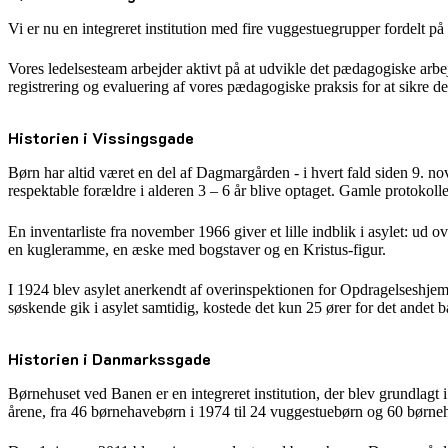
Vi er nu en integreret institution med fire vuggestuegrupper fordelt p
Vores ledelsesteam arbejder aktivt på at udvikle det pædagogiske arbe
registrering og evaluering af vores pædagogiske praksis for at sikre
Historien i Vissingsgade
Børn har altid været en del af Dagmargården - i hvert fald siden 9. no
respektable forældre i alderen 3 – 6 år blive optaget. Gamle protokolle
En inventarliste fra november 1966 giver et lille indblik i asylet: ud 
en kugleramme, en æske med bogstaver og en Kristus-figur.
I 1924 blev asylet anerkendt af overinspektionen for Opdragelseshjemm
søskende gik i asylet samtidig, kostede det kun 25 ører for det andet ba
Historien i Danmarkssgade
Børnehuset ved Banen er en integreret institution, der blev grundlagt
årene, fra 46 børnehavebørn i 1974 til 24 vuggestuebørn og 60 børne