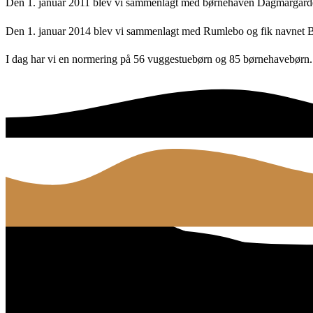
Den 1. januar 2011 blev vi sammenlagt med børnehaven Dagmargård
Den 1. januar 2014 blev vi sammenlagt med Rumlebo og fik navnet B
I dag har vi en normering på 56 vuggestuebørn og 85 børnehavebørn.
Børnehuset ved Banen
Kontakt os
76 81 88 20