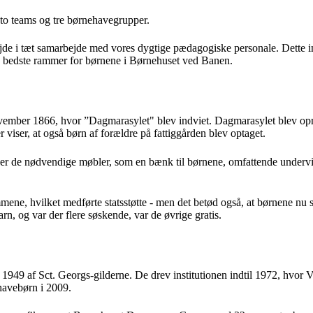
å to teams og tre børnehavegrupper.
jde i tæt samarbejde med vores dygtige pædagogiske personale. Dette in
 de bedste rammer for børnene i Børnehuset ved Banen.
vember 1866, hvor ”Dagmarasylet" blev indviet. Dagmarasylet blev oprett
r viser, at også børn af forældre på fattiggården blev optaget.
over de nødvendige møbler, som en bænk til børnene, omfattende undervisnin
ene, hvilket medførte statsstøtte - men det betød også, at børnene nu s
rn, og var der flere søskende, var de øvrige gratis.
 i 1949 af Sct. Georgs-gilderne. De drev institutionen indtil 1972, hvor
havebørn i 2009.