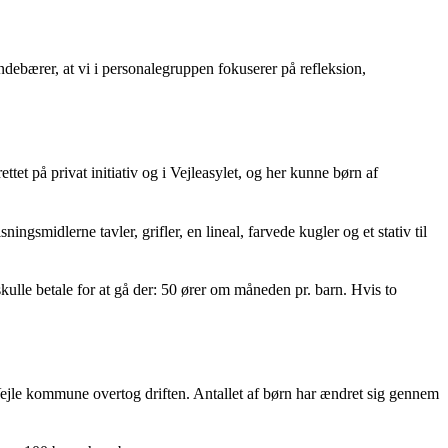
debærer, at vi i personalegruppen fokuserer på refleksion,
et på privat initiativ og i Vejleasylet, og her kunne børn af
gsmidlerne tavler, grifler, en lineal, farvede kugler og et stativ til
kulle betale for at gå der: 50 ører om måneden pr. barn. Hvis to
 Vejle kommune overtog driften. Antallet af børn har ændret sig gennem