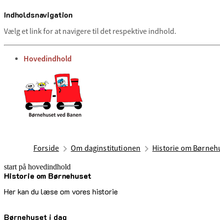
Indholdsnavigation
Vælg et link for at navigere til det respektive indhold.
gå til
Hovedindhold
Forside
Om daginstitutionen
Historie om Børneh
start på hovedindhold
Historie om Børnehuset
senest opdateret 2. juli 2025
Her kan du læse om vores historie
Børnehuset i dag